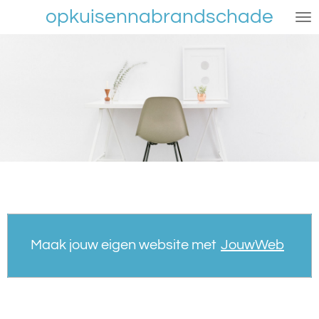
opkuisennabrandschade
Ga
direct
naar
de
hoofdinhoud
Maak jouw eigen website met
JouwWeb